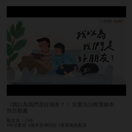
《我以為我們是好朋友？ 》兒童法治教育繪本
預告動畫
配音員：小玲
#中文配音 #繪本宣傳預告 #童聲風格配音