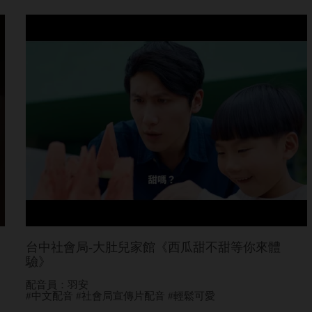
台中社會局-大肚兒家館《西瓜甜不甜等你來體
驗》
配音員：羽安
#中文配音 #社會局宣傳片配音 #輕鬆可愛