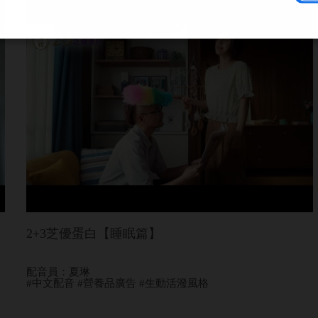
2+3芝優蛋白【睡眠篇】
配音員：夏琳
#中文配音 #營養品廣告 #生動活潑風格