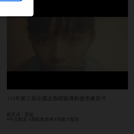
115年第三屆全國太魯閣族運動會形象影片
配音員：凱茹
#中文配音 #運動會宣傳 #形象片配音