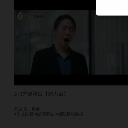
2+3芝優蛋白【體力篇】
配音員：夏琳
#中文配音 #品牌廣告 #幽默趣味風格