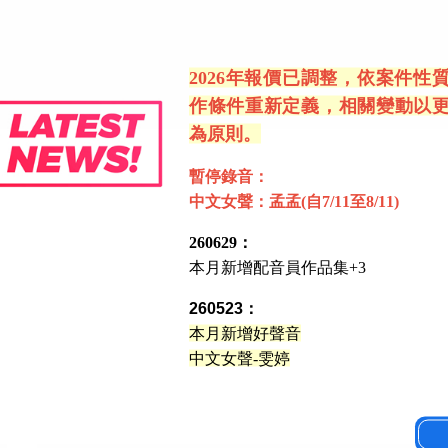
2026年報價已調整，依案件性
作條件重新定義，相關變動以
為原則。
暫停錄音：
中文女聲：孟孟(自7/11至8/11)
260629：
本月新增配音員作品集+3
260523：
本月新增好聲音
中文女聲-雯婷