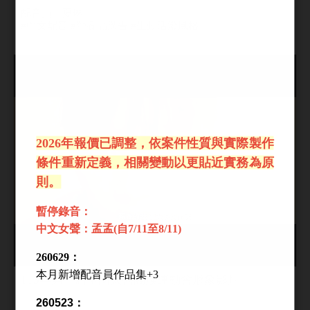
配音員：夏琳
#中文配音 #營養品廣告 #生動活潑風格
2026年報價已調整，依案件性質與實際製作
條件重新定義，相關變動以更貼近實務為原
則。
暫停錄音：
中文女聲：孟孟(自7/11至8/11)
260629：
本月新增配音員作品集+3
115年第三屆全國太魯閣族運動會形象影片
260523：