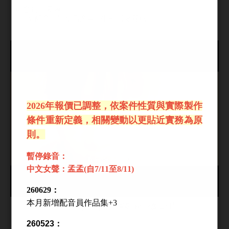
配音員：夏琳
#中文配音 #營養品廣告 #生動活潑風格
2026年報價已調整，依案件性質與實際製作
條件重新定義，相關變動以更貼近實務為原
則。
暫停錄音：
中文女聲：孟孟(自7/11至8/11)
260629：
本月新增配音員作品集+3
115年第三屆全國太魯閣族運動會形象影片
260523：