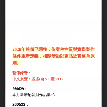
配音員：夏琳
#中文配音 #營養品廣告 #生動活潑風格
2026年報價已調整，依案件性質與實際製作
條件重新定義，相關變動以更貼近實務為原
則。
暫停錄音：
中文女聲：孟孟(自7/11至8/11)
260629：
本月新增配音員作品集+3
115年第三屆全國太魯閣族運動會形象影片
260523：