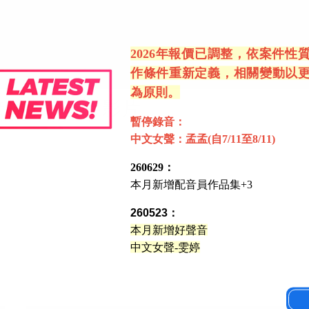
2026年報價已調整，依案件性
作條件重新定義，相關變動以
為原則。
接種衛教宣導影片
暫停錄音：
中文女聲：孟孟(自7/11至8/11)
260629：
本月新增配音員作品集+3
260523：
本月新增好聲音
中文女聲-雯婷