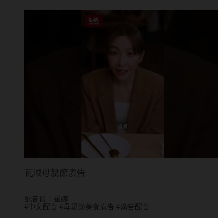
瓦城母親節廣告
配音員：崔娜
#中文配音 #母親節美食廣告 #廣告配音