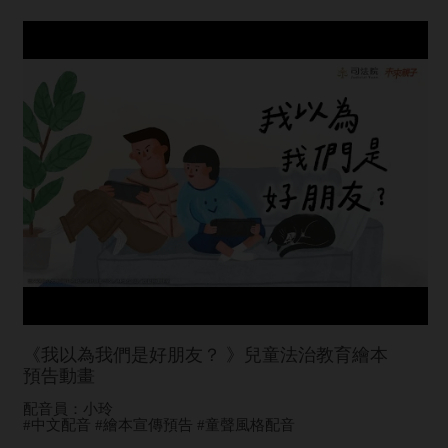
《我以為我們是好朋友？ 》兒童法治教育繪本
預告動畫
配音員：小玲
#中文配音 #繪本宣傳預告 #童聲風格配音