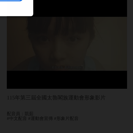
115年第三屆全國太魯閣族運動會形象影片
配音員：凱茹
#中文配音 #運動會宣傳 #形象片配音