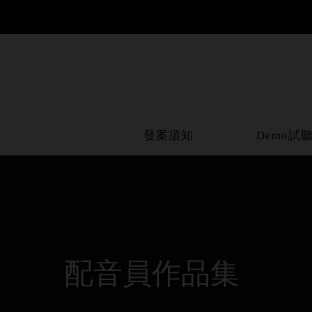
發案須知
Demo試
配音員作品集