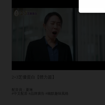
2+3芝優蛋白【體力篇】
配音員：夏琳
#中文配音 #品牌廣告 #幽默趣味風格