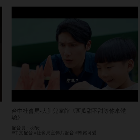
台中社會局-大肚兒家館《西瓜甜不甜等你來體
驗》
配音員：羽安
#中文配音 #社會局宣傳片配音 #輕鬆可愛