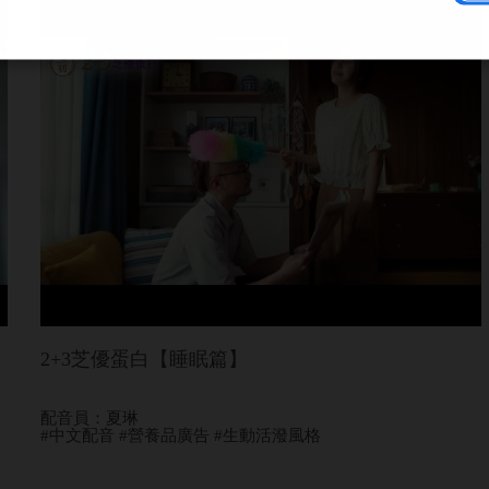
2+3芝優蛋白【睡眠篇】
配音員：夏琳
#中文配音 #營養品廣告 #生動活潑風格