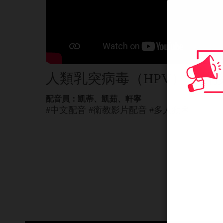
人類乳突病毒（HPV）疫苗
配音員：凱蒂、凱茹、軒寧
#中文配音 #衛教影片配音 #多人動畫