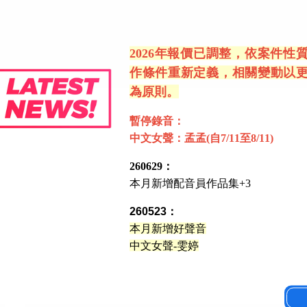
2026年報價已調整，依案件性
作條件重新定義，相關變動以
為原則。
宣傳片
暫停錄音：
中文女聲：孟孟(自7/11至8/11)
260629：
本月新增配音員作品集+3
260523：
本月新增好聲音
中文女聲-雯婷