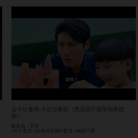
台中社會局-大肚兒家館《西瓜甜不甜等你來體
驗》
配音員：羽安
#中文配音 #社會局宣傳片配音 #輕鬆可愛