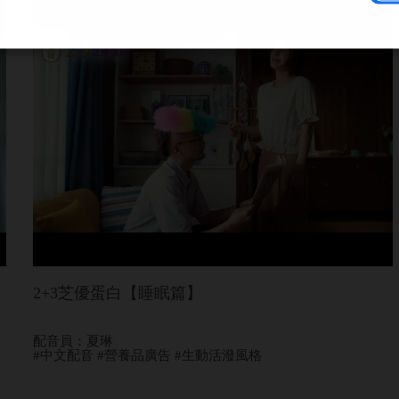
2+3芝優蛋白【睡眠篇】
配音員：夏琳
#中文配音 #營養品廣告 #生動活潑風格