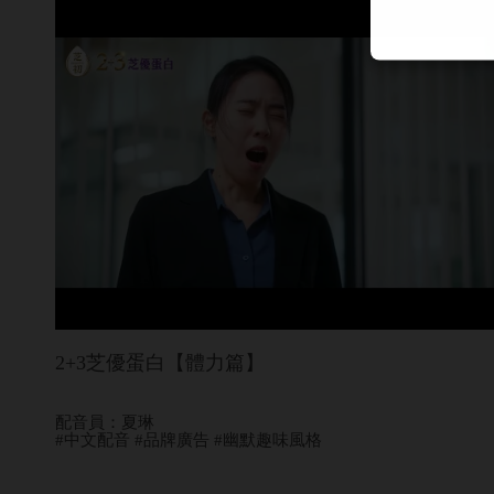
2+3芝優蛋白【體力篇】
配音員：夏琳
#中文配音 #品牌廣告 #幽默趣味風格