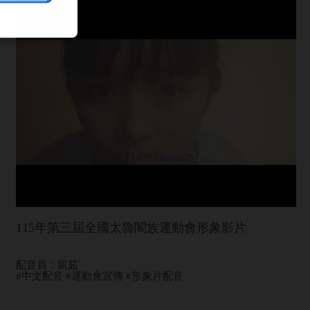
115年第三屆全國太魯閣族運動會形象影片
配音員：凱茹
#中文配音 #運動會宣傳 #形象片配音