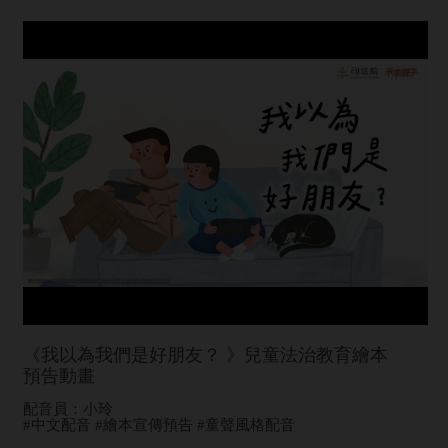
《我以為我們是好朋友？ 》兒童法治教育繪本
預告動畫
配音員：小玲
#中文配音 #繪本宣傳預告 #童聲風格配音