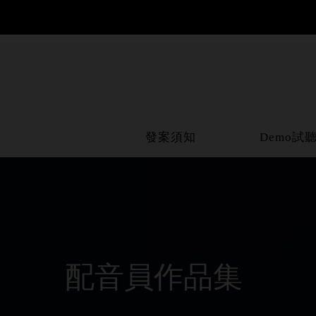
發案須知
Demo試
配音員作品集