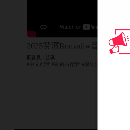
2025豐濱Romadiw音樂市集
配音員：芸琪
#中文配音 #宣傳片配音 #親切活潑