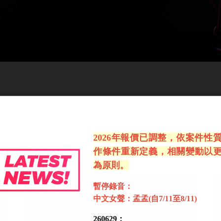
2026年報價已調整，依案件性
作條件重新定義，相關變動以
為原則。
暫停錄音：
中文女聲：孟孟(自7/11至8/11)
260629：