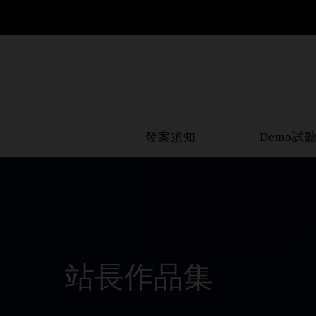
發案須知
Demo試
站長作品集