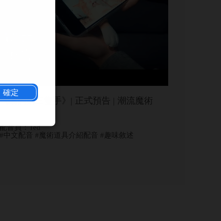
確定
《喵的第三隻手》| 正式預告 | 潮流魔術
配音員：Ted
#中文配音 #魔術道具介紹配音 #趣味敘述