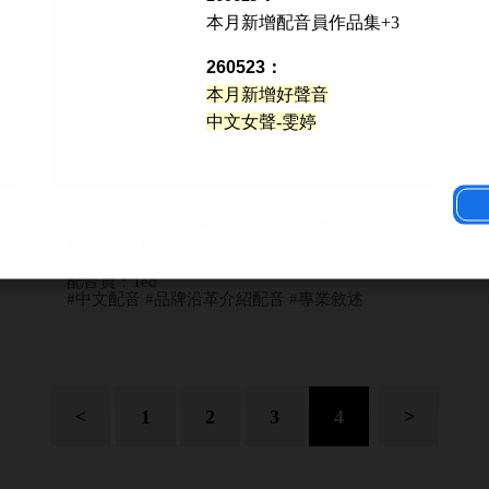
本月新增配音員作品集+3
260523：
本月新增好聲音
中文女聲-雯婷
Global documentary! 『Love letter from Tai
wan』 full ver.
配音員：Ted
#中文配音 #品牌沿革介紹配音 #專業敘述
<
1
2
3
4
>