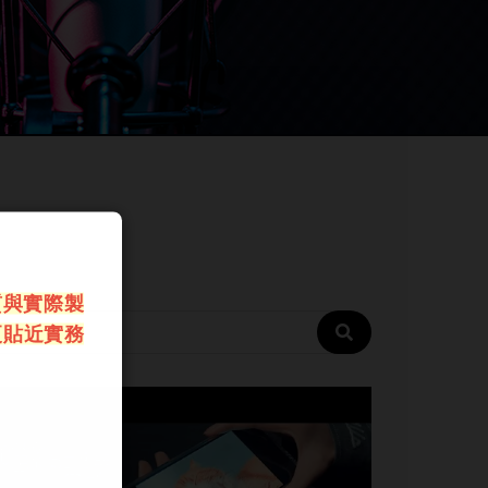
質與實際製
更貼近實務