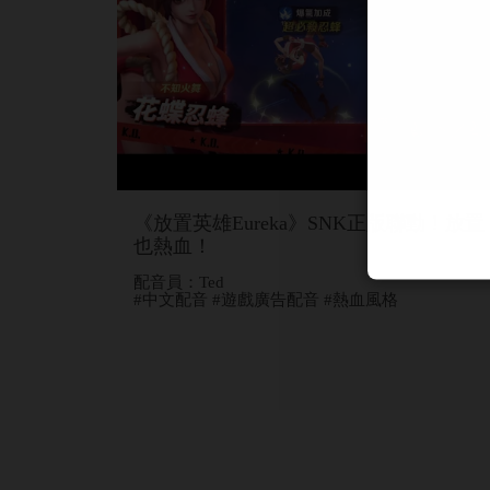
《放置英雄Eureka》SNK正版聯動！放置
也熱血！
配音員：Ted
#中文配音 #遊戲廣告配音 #熱血風格